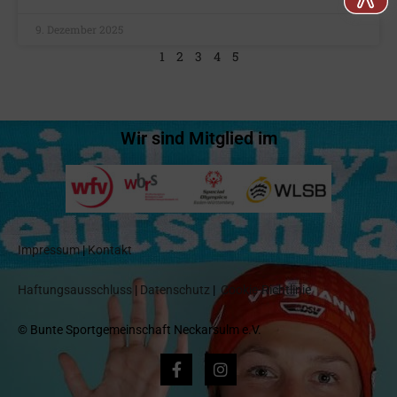
9. Dezember 2025
1
2
3
4
5
Wir sind Mitglied im
Impressum
|
Kontakt
Haftungsausschluss
|
Datenschutz
|
Cookie-Richtlinie
© Bunte Sportgemeinschaft Neckarsulm e.V.