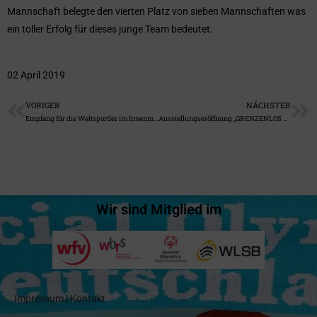
Mannschaft belegte den vierten Platz von sieben Mannschaften was
ein toller Erfolg für dieses junge Team bedeutet.
02 April 2019
VORIGER
NÄCHSTER
Empfang für die Weltsportler im Innenministerium bei Herrn Strobl
Ausstellungseröffnung „GRENZENLOS – Sport kennt keine Behinderung“ in Leingarten
Wir sind Mitglied im
Impressum
|
Kontakt