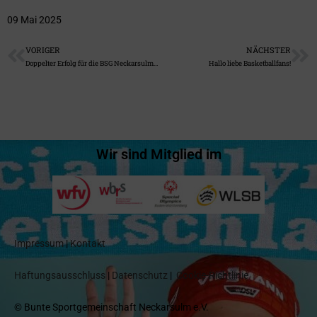
09 Mai 2025
VORIGER
NÄCHSTER
Doppelter Erfolg für die BSG Neckarsulm: Trainer absolvieren Basislehrgang!
Hallo liebe Basketballfans!
Wir sind Mitglied im
Impressum
|
Kontakt
Haftungsausschluss
|
Datenschutz
|
Cookie-Richtlinie
© Bunte Sportgemeinschaft Neckarsulm e.V.