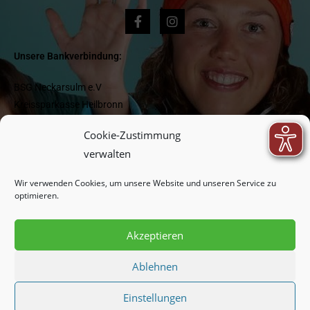
Unsere Bankverbindung:
BSG Neckarsulm e.V
Kreissparkasse Heilbronn
IBAN DE 1662 05 0000 0000 418 977
Cookie-Zustimmung
BIC HEISDE66XXX
verwalten
Wir verwenden Cookies, um unsere Website und unseren Service zu
Newsletter:
optimieren.
Akzeptieren
Indem Sie fortfahren, akzeptieren Sie unsere
Datenschutzerklärung.
Ablehnen
Einstellungen