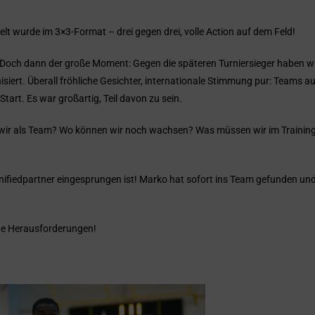
lt wurde im 3×3-Format – drei gegen drei, volle Action auf dem Feld!
 Doch dann der große Moment: Gegen die späteren Turniersieger haben wi
isiert. Überall fröhliche Gesichter, internationale Stimmung pur: Teams a
art. Es war großartig, Teil davon zu sein.
nd wir als Team? Wo können wir noch wachsen? Was müssen wir im Traini
nifiedpartner eingesprungen ist! Marko hat sofort ins Team gefunden un
eue Herausforderungen!