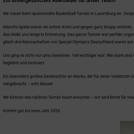
Ein unvergessliches Abenteuer für unser Team!
Wir traten beim spannenden Basketball-Turnier in Luxemburg an. Gespie
Manche Spiele waren ein echter Krimi und gingen ganz knapp verloren.
das bleibt uns lange in Erinnerung. Das ganze Turnier war perfekt organ
gleich drei Mannschaften von Special Olympics Deutschland waren am St
Uns ging es nicht nur ums Gewinnen. Viel wichtiger war: Wie stark si
begleitet und motiviert.
Ein besonders großes Dankeschön an Marko, der für einen Verletzten U
reingebracht – echt klasse!
Wir können das nächste Turnier kaum erwarten – wir sind bereit für n
Kommt gut ins neue Jahr 2026