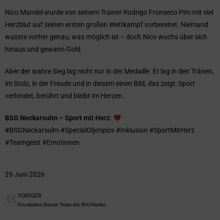
Nico Mandel wurde von seinem Trainer Rodrigo Fronseco Pim mit viel
Herzblut auf seinen ersten großen Wettkampf vorbereitet. Niemand
wusste vorher genau, was möglich ist – doch Nico wuchs über sich
hinaus und gewann Gold.
Aber der wahre Sieg lag nicht nur in der Medaille. Er lag in den Tränen,
im Stolz, in der Freude und in diesem einen Bild, das zeigt: Sport
verbindet, berührt und bleibt im Herzen.
BSG Neckarsulm – Sport mit Herz.
#BSGNeckarsulm #SpecialOlympics #Inklusion #SportMitHerz
#Teamgeist #Emotionen
29 Juni 2026
VORIGER
Ein starkes Boccia-Team der BSG Neckarsulm im Saarland