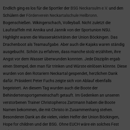
Endlich ging es los für die Sportler der
BSG Neckarsulm e.V.
und den
Schülern der
Förderverein Neckartalschule Heilbronn
.
Bogenschießen. Wikingerschach, Volleyball. Nicht zuletzt die
Laufstaffeln mit Annika und Jannik von der Sportunion NSU.
Highlight waren die Wasseraktivitäten der Union Böckingen. Das
Drachenboot als Teamaufgabe. Aber auch die Kajaks waren ständig
ausgebucht. Schön zu erfahren, dass manche stolz erzählten, ihre
Angst vor dem Wasser überwunden konnten. Jede Disziplin ergab
einen Stempel, den man für trinken und Würste einlösen könnte. Diese
wurden von den Rotariern Neckartal gespendet, herzlichen Dank
dafür. Präsident Peter Fuchs zeigte sich von Ablauf ebenfalls
begeistert. An diesem Tag wurden auch die Boote der
Behindertensportgemeinschaft getauft. Im Gedenken an unseren
verstorbenen Trainer Christopheros Zartmann haben die Boote
Namen bekommen, die mit Christo in Zusammenhang stehen.
Besonderen Dank an die vielen, vielen Helfer der Union Böckingen,
Hope for children und der BSG. Ohne EUCH wäre ein solches Fest