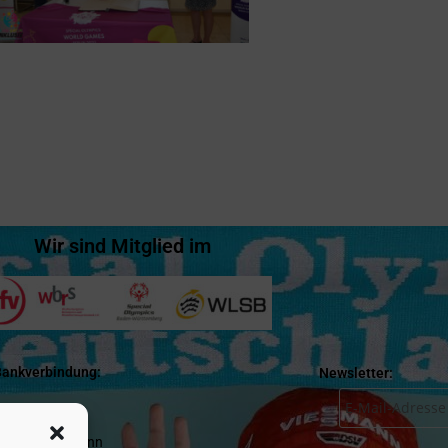
Wir sind Mitglied im
Bankverbindung:
Newsletter:
karsulm e.V
rkasse Heilbronn