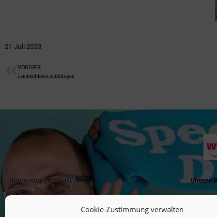
21 Juli 2023
VORIGER
Leichtathleten in Ettlingen
Impressum
|
Kontakt
Unsere 
Haftungsausschluss
|
Datenschutz
|
Cookie-Richtlinie
BSG Nec
Cookie-Zustimmung verwalten
Kreisspa