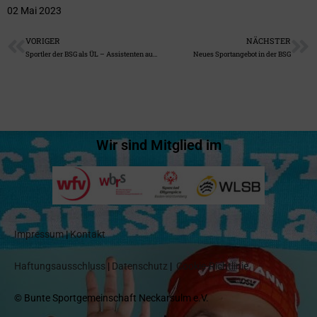
02 Mai 2023
VORIGER
NÄCHSTER
Sportler der BSG als ÜL – Assistenten ausgebildet
Neues Sportangebot in der BSG
Wir sind Mitglied im
Impressum
|
Kontakt
Haftungsausschluss
|
Datenschutz
|
Cookie-Richtlinie
© Bunte Sportgemeinschaft Neckarsulm e.V.