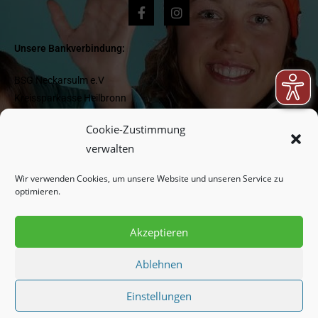
Unsere Bankverbindung:
BSG Neckarsulm e.V
Kreissparkasse Heilbronn
IBAN DE 1662 05 0000 0000 418 977
Cookie-Zustimmung
BIC HEISDE66XXX
verwalten
Wir verwenden Cookies, um unsere Website und unseren Service zu
Newsletter:
optimieren.
Akzeptieren
Indem Sie fortfahren, akzeptieren Sie unsere
Datenschutzerklärung.
Ablehnen
Einstellungen