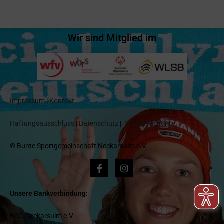
Wir sind Mitglied im
Impressum
|
Kontakt
Haftungsausschluss
|
Datenschutz
|
Cookie-Richtlinie
© Bunte Sportgemeinschaft Neckarsulm e.V.
Unsere Bankverbindung:
BSG Neckarsulm e.V