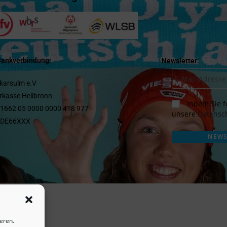
Bankverbindung:
Newsletter:
karsulm e.V
rkasse Heilbronn
Indem Sie fo
 1662 05 0000 0000 418 977
unsere
Datensch
SDE66XXX
eren.