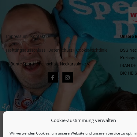
Impressum
|
Kontakt
Unsere 
Haftungsausschluss
|
Datenschutz
|
Cookie-Richtlinie
BSG Nec
Kreisspa
© Bunte Sportgemeinschaft Neckarsulm e.V.
IBAN DE
BIC HEI
Cookie-Zustimmung verwalten
Wir verwenden Cookies, um unsere Website und unseren Service zu optimi