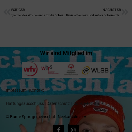
VORIGER
NÄCHSTER
Spannendes Wochenende für die Schwimmer der BSG Neckarsulm in Albstadt
Daniela Potocean hört auf als Schwimmtrainerin
Wir sind Mitglied im
Impressum
|
Kontakt
Haftungsausschluss
|
Datenschutz
|
Cookie-Richtlinie
© Bunte Sportgemeinschaft Neckarsulm e.V.