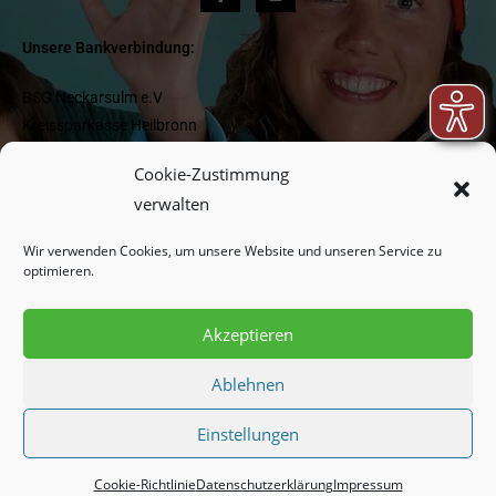
Unsere Bankverbindung:
BSG Neckarsulm e.V
Kreissparkasse Heilbronn
IBAN DE 1662 05 0000 0000 418 977
Cookie-Zustimmung
BIC HEISDE66XXX
verwalten
Wir verwenden Cookies, um unsere Website und unseren Service zu
Newsletter:
optimieren.
Akzeptieren
Indem Sie fortfahren, akzeptieren Sie unsere
Datenschutzerklärung.
Ablehnen
Einstellungen
Cookie-Richtlinie
Datenschutzerklärung
Impressum