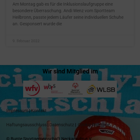
Am Montag gab es für die Inklusionslaufgruppe eine
besondere Überraschung. Andi Wenz vom Sportteam
Heilbronn, passte jedem Läufer seine individuellen Schuhe
an. Gesponsert wurde die
9. Februar 2022
Wir sind Mitglied im
Impressum
|
Kontakt
Haftungsausschluss
|
Datenschutz
|
Cookie-Richtlinie
© Bunte Sportgemeinschaft Neckarsulm e.V.