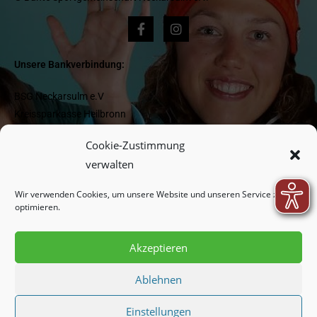
Unsere Bankverbindung:
BSG Neckarsulm e.V
Kreissparkasse Heilbronn
IBAN DE 1662 05 0000 0000 418 977
Cookie-Zustimmung
BIC HEISDE66XXX
verwalten
Wir verwenden Cookies, um unsere Website und unseren Service zu
Newsletter:
optimieren.
Akzeptieren
Indem Sie fortfahren, akzeptieren Sie unsere
Datenschutzerklärung.
Ablehnen
Einstellungen