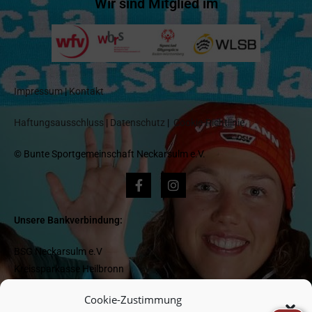
Wir sind Mitglied im
Impressum
|
Kontakt
Haftungsausschluss
|
Datenschutz
|
Cookie-Richtlinie
© Bunte Sportgemeinschaft Neckarsulm e.V.
Unsere Bankverbindung:
BSG Neckarsulm e.V
Kreissparkasse Heilbronn
IBAN DE 1662 05 0000 0000 418 977
Cookie-Zustimmung
BIC HEISDE66XXX