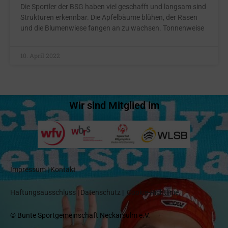
Die Sportler der BSG haben viel geschafft und langsam sind
Strukturen erkennbar. Die Apfelbäume blühen, der Rasen
und die Blumenwiese fangen an zu wachsen. Tonnenweise
10. April 2022
Wir sind Mitglied im
Impressum
|
Kontakt
Haftungsausschluss
|
Datenschutz
|
Cookie-Richtlinie
© Bunte Sportgemeinschaft Neckarsulm e.V.