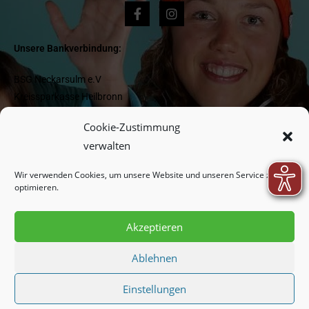
Unsere Bankverbindung:
BSG Neckarsulm e.V
Kreissparkasse Heilbronn
IBAN DE 1662 05 0000 0000 418 977
Cookie-Zustimmung
BIC HEISDE66XXX
verwalten
Wir verwenden Cookies, um unsere Website und unseren Service zu
Newsletter:
optimieren.
Akzeptieren
Indem Sie fortfahren, akzeptieren Sie unsere
Datenschutzerklärung.
Ablehnen
Einstellungen