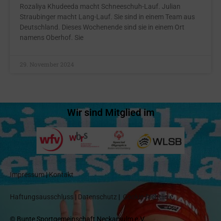
Rozaliya Khudeeda macht Schneeschuh-Lauf. Julian
Straubinger macht Lang-Lauf. Sie sind in einem Team aus
Deutschland. Dieses Wochenende sind sie in einem Ort
namens Oberhof. Sie
29. November 2024
Wir sind Mitglied im
Impressum
|
Kontakt
Haftungsausschluss
|
Datenschutz
|
Cookie-Richtlinie
© Bunte Sportgemeinschaft Neckarsulm e.V.