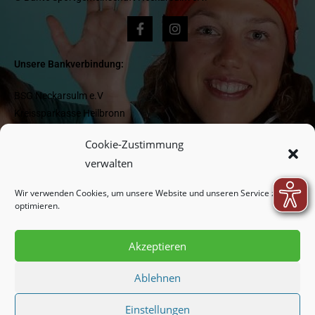
Unsere Bankverbindung:
BSG Neckarsulm e.V
Kreissparkasse Heilbronn
IBAN DE 1662 05 0000 0000 418 977
Cookie-Zustimmung
BIC HEISDE66XXX
verwalten
Wir verwenden Cookies, um unsere Website und unseren Service zu
Newsletter:
optimieren.
Akzeptieren
Indem Sie fortfahren, akzeptieren Sie unsere
Datenschutzerklärung.
Ablehnen
Einstellungen