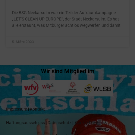
Die BSG Neckarsulm war ein Teil der Aufräumkampagne
„LET’S CLEAN UP EUROPE“, der Stadt Neckarsulm. Es hat
alle erstaunt, was Mitbürger achtlos wegwerfen und damit
5. März 2023
Wir sind Mitglied im
Impressum
|
Kontakt
Haftungsausschluss
|
Datenschutz
|
Cookie-Richtlinie