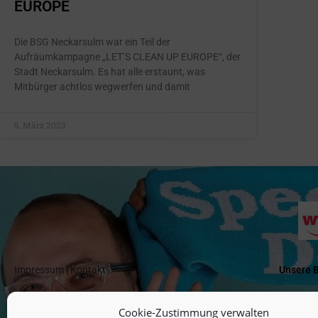
EUROPE
Die BSG Neckarsulm war ein Teil der
Aufräumkampagne „LET’S CLEAN UP EUROPE“, der
Stadt Neckarsulm. Es hat alle erstaunt, was
Mitbürger achtlos wegwerfen und damit
5. März 2023
Impressum
|
Kontakt
Unsere 
Haftungsausschluss
|
Datenschutz
|
Cookie-Richtlinie
BSG Nec
Cookie-Zustimmung verwalten