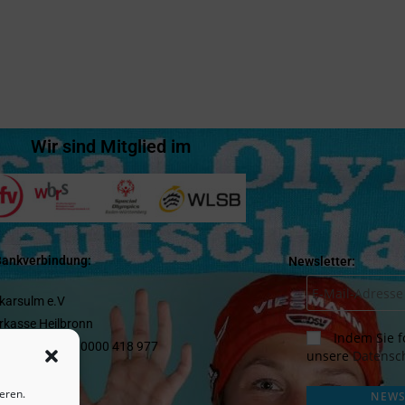
Wir sind Mitglied im
Bankverbindung:
Newsletter:
karsulm e.V
rkasse Heilbronn
Indem Sie fo
 1662 05 0000 0000 418 977
unsere
Datensch
SDE66XXX
eren.