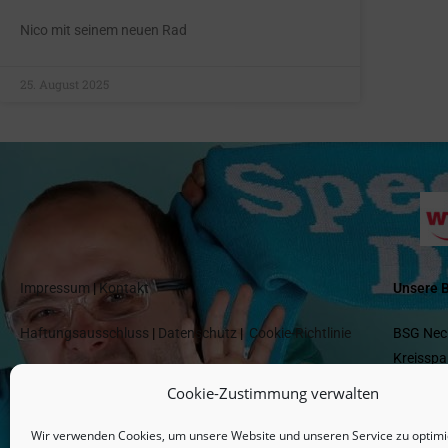
Nico mit seinem neuen Rad
25. August 2025
Impressum
|
Kontakt
Unsere 
Haftungsausschluss
|
Datenschutz
|
Cookie-Richtlinie
BSG Nec
Kreisspa
© Bunte Sportgemeinschaft Neckarsulm e.V.
IBAN DE
Cookie-Zustimmung verwalten
BIC HEI
Wir verwenden Cookies, um unsere Website und unseren Service zu optimi