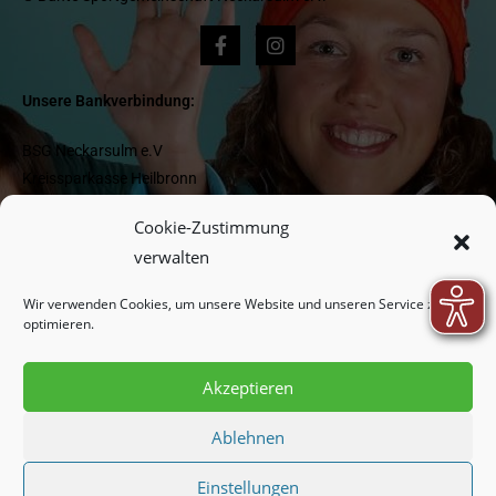
Unsere Bankverbindung:
BSG Neckarsulm e.V
Kreissparkasse Heilbronn
IBAN DE 1662 05 0000 0000 418 977
Cookie-Zustimmung
BIC HEISDE66XXX
verwalten
Wir verwenden Cookies, um unsere Website und unseren Service zu
Newsletter:
optimieren.
Akzeptieren
Indem Sie fortfahren, akzeptieren Sie unsere
Datenschutzerklärung.
Ablehnen
Einstellungen