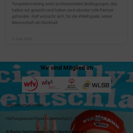
Torspielertraining unter professionellen Bedingungen, das
haben wir gesucht und haben zwei absolut tolle Partner
gefunden. Ralf wünscht sich, für die #Weltspiele, seiner
Mannschaft ein Rückhalt
3. Juni 2023
Wir sind Mitglied im
Impressum
|
Kontakt
Haftungsausschluss
|
Datenschutz
|
Cookie-Richtlinie
© Bunte Sportgemeinschaft Neckarsulm e.V.