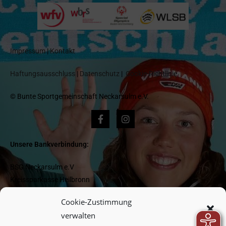
Impressum
|
Kontakt
Haftungsausschluss
|
Datenschutz
|
Cookie-Richtlinie
© Bunte Sportgemeinschaft Neckarsulm e.V.
Unsere Bankverbindung:
BSG Neckarsulm e.V
Kreissparkasse Heilbronn
IBAN DE 1662 05 0000 0000 418 977
Cookie-Zustimmung
BIC HEISDE66XXX
verwalten