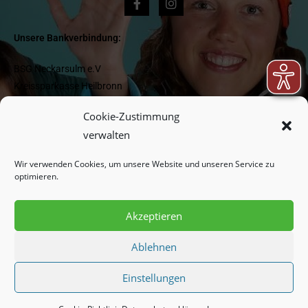
Unsere Bankverbindung:
BSG Neckarsulm e.V
Kreissparkasse Heilbronn
IBAN DE 1662 05 0000 0000 418 977
Cookie-Zustimmung
BIC HEISDE66XXX
verwalten
Wir verwenden Cookies, um unsere Website und unseren Service zu
Newsletter:
optimieren.
Akzeptieren
Indem Sie fortfahren, akzeptieren Sie unsere
Datenschutzerklärung.
Ablehnen
Einstellungen