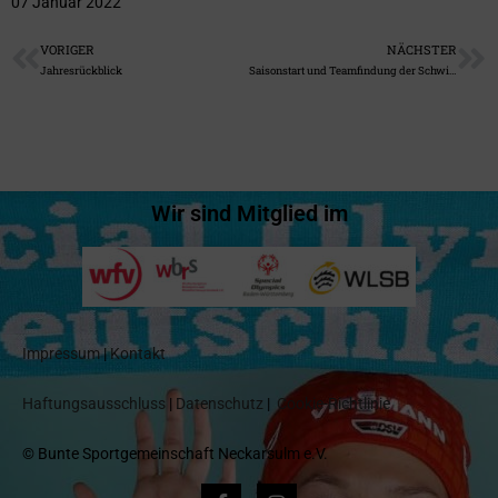
07 Januar 2022
VORIGER
NÄCHSTER
Jahresrückblick
Saisonstart und Teamfindung der Schwimmer
Wir sind Mitglied im
Impressum
|
Kontakt
Haftungsausschluss
|
Datenschutz
|
Cookie-Richtlinie
© Bunte Sportgemeinschaft Neckarsulm e.V.