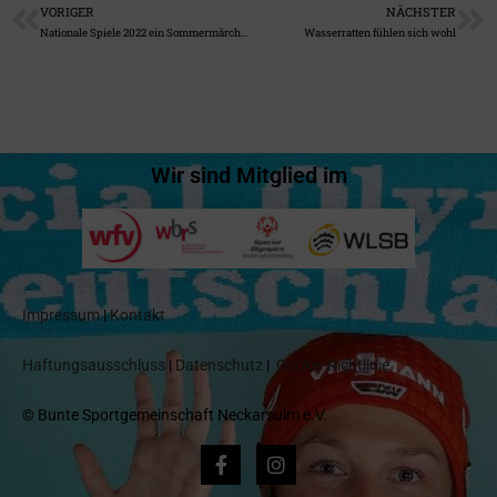
VORIGER
NÄCHSTER
Nationale Spiele 2022 ein Sommermärchen
Wasserratten fühlen sich wohl
Wir sind Mitglied im
Impressum
|
Kontakt
Haftungsausschluss
|
Datenschutz
|
Cookie-Richtlinie
© Bunte Sportgemeinschaft Neckarsulm e.V.