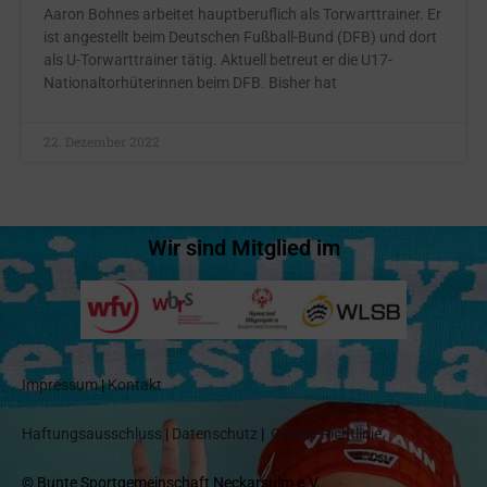
Aaron Bohnes arbeitet hauptberuflich als Torwarttrainer. Er
ist angestellt beim Deutschen Fußball-Bund (DFB) und dort
als U-Torwarttrainer tätig. Aktuell betreut er die U17-
Nationaltorhüterinnen beim DFB. Bisher hat
22. Dezember 2022
Wir sind Mitglied im
Impressum
|
Kontakt
Haftungsausschluss
|
Datenschutz
|
Cookie-Richtlinie
© Bunte Sportgemeinschaft Neckarsulm e.V.