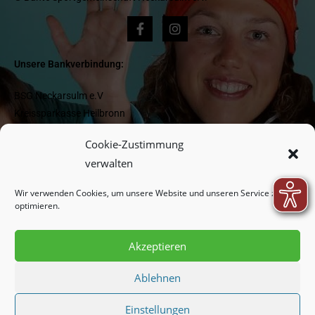
Unsere Bankverbindung:
BSG Neckarsulm e.V
Kreissparkasse Heilbronn
IBAN DE 1662 05 0000 0000 418 977
Cookie-Zustimmung
BIC HEISDE66XXX
verwalten
Wir verwenden Cookies, um unsere Website und unseren Service zu
Newsletter:
optimieren.
Akzeptieren
Indem Sie fortfahren, akzeptieren Sie unsere
Datenschutzerklärung.
Ablehnen
Einstellungen