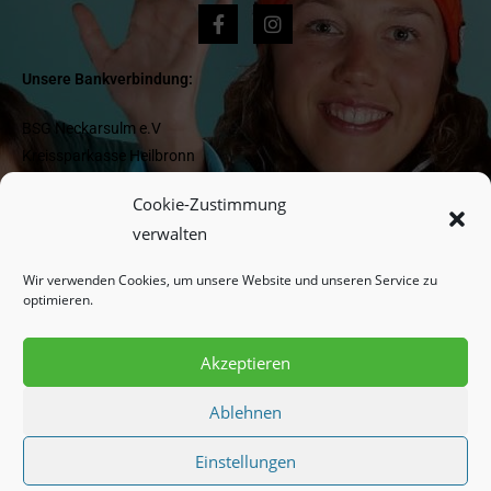
Unsere Bankverbindung:
BSG Neckarsulm e.V
Kreissparkasse Heilbronn
IBAN DE 1662 05 0000 0000 418 977
Cookie-Zustimmung
BIC HEISDE66XXX
verwalten
Wir verwenden Cookies, um unsere Website und unseren Service zu
Newsletter:
optimieren.
Akzeptieren
Indem Sie fortfahren, akzeptieren Sie unsere
Datenschutzerklärung.
Ablehnen
Einstellungen