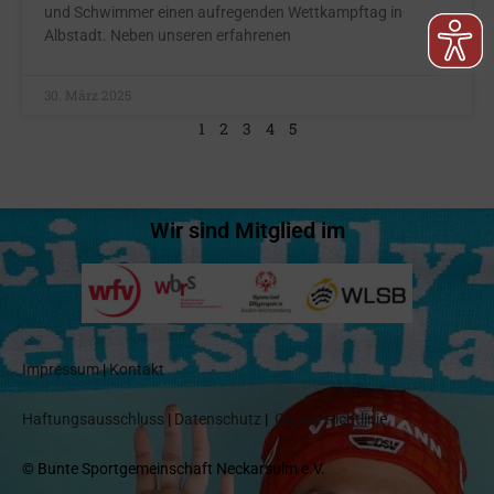
und Schwimmer einen aufregenden Wettkampftag in
Albstadt. Neben unseren erfahrenen
30. März 2025
1
2
3
4
5
Wir sind Mitglied im
Impressum
|
Kontakt
Haftungsausschluss
|
Datenschutz
|
Cookie-Richtlinie
© Bunte Sportgemeinschaft Neckarsulm e.V.